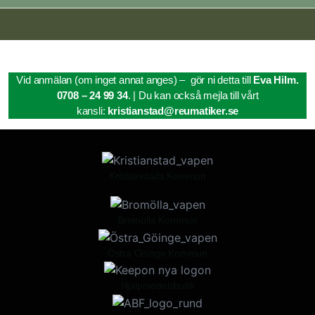
Vid anmälan (om inget annat anges) – gör ni detta till
Eva Hilm.
0708 – 24 99 34
. | Du kan också mejla till vårt
kansli:
kristianstad@reumatiker.se
Kristianstads Kommun
Bromölla Kommun
Östra Göinge Kommun
Hjälpmedelsbutik