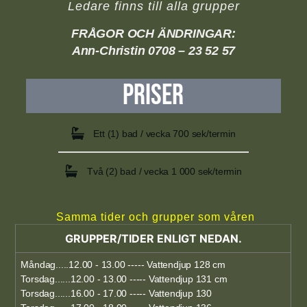
Ledare finns till alla grupper
FRÅGOR OCH ÄNDRINGAR:
Ann-Christin 0708 – 23 52 57
PRISER
Ett (1) bad / vecka 700 sek/termin
Två (2) bad / vecka 1 000 sek/termin
Samma tider och grupper som våren
GRUPPER/TIDER ENLIGT NEDAN.
Måndag.....12.00 - 13.00 ----- Vattendjup 128 cm
Torsdag......12.00 - 13.00 ----- Vattendjup 131 cm
Torsdag......16.00 - 17.00 ----- Vattendjup 130